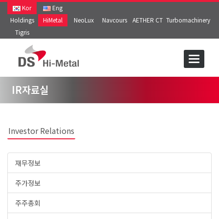
Kor
Eng
Holdings
HiMetal
NeoLux
Navcours
AETHER CT
Turbomachinery
Tigris
IR자료실
Investor Relations
재무정보
주가정보
주주총회