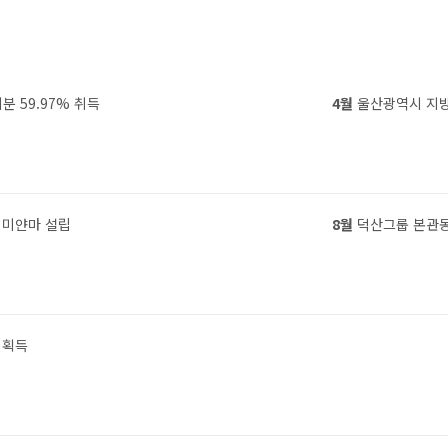
 59.97% 취득
4월
울산광역시 지방
 미얀마 설립
8월
덕산그룹 본관동
증 획득