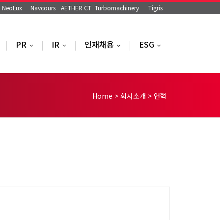
NeoLux
Navcours
AETHER CT
Turbomachinery
Tigris
PR
IR
인재채용
ESG
..
...
...
...
...
Home
>
회사소개
>
연혁