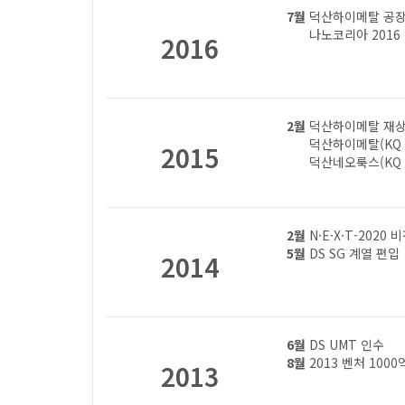
7월
덕산하이메탈 공장부지
7월
나노코리아 2016
2016
2월
덕산하이메탈 재상
2월
덕산하이메탈(KQ 0
2015
2월
덕산네오룩스(KQ 2
2월
N·E·X·T-2020
5월
DS SG 계열 편입
2014
6월
DS UMT 인수
8월
2013 벤처 100
2013