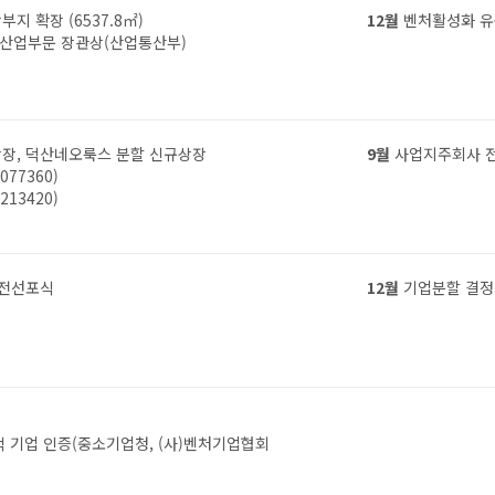
 확장 (6537.8㎡)
12월
벤처활성화 유
 산업부문 장관상(산업통산부)
장, 덕산네오룩스 분할 신규상장
9월
사업지주회사 전
77360)
13420)
 비전선포식
12월
기업분할 결정
0억 기업 인증(중소기업청, (사)벤처기업협회