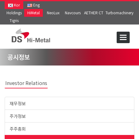
Kor
Eng
Holdings
HiMetal
NeoLux
Navcours
AETHER CT
Turbomachinery
Tigris
공시정보
Investor Relations
재무정보
주가정보
주주총회