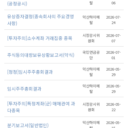
(공정공시)
탈
06
유상증자결정(종속회사의 주요경영
덕산하이메
2026-07-
사항)
탈
24
시장감시위
2026-07-
[투자주의]소수계좌 거래집중 종목
원회
07
국민연금공
2026-07-
주식등의대량보유상황보고서(약식)
단
01
덕산하이메
2026-05-
[정정]임시주주총회결과
탈
29
덕산하이메
2026-05-
임시주주총회결과
탈
29
[투자주의]특정계좌(군) 매매관여 과
시장감시위
2026-05-
다종목
원회
22
덕산하이메
2026-05-
분기보고서(일반법인)
탈
15