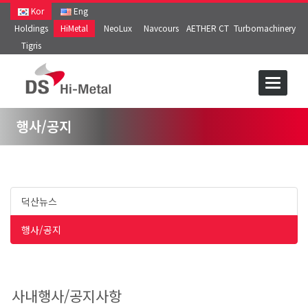
Kor
Eng
Holdings
HiMetal
NeoLux
Navcours
AETHER CT
Turbomachinery
Tigris
행사/공지
덕산뉴스
행사/공지
사내행사/공지사항